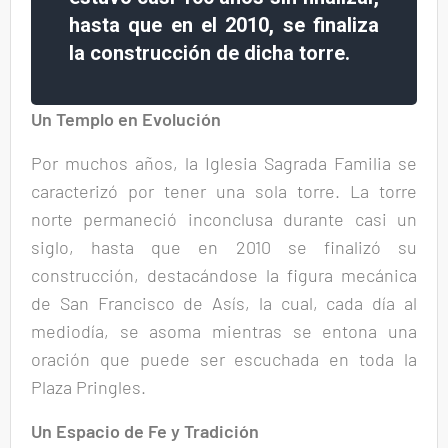
hasta que en el 2010, se finaliza
la construcción de dicha torre.
Un Templo en Evolución
Por muchos años, la Iglesia Sagrada Familia se
caracterizó por tener una sola torre. La torre
norte permaneció inconclusa durante casi un
siglo, hasta que en 2010 se finalizó su
construcción, destacándose la figura mecánica
de San Francisco de Asís, la cual, cada día al
mediodía, se asoma mientras se entona una
oración que puede ser escuchada en toda la
Plaza Pringles.
Un Espacio de Fe y Tradición