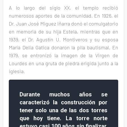
A lo largo del siglo XX, el templo recibió
numerosos aportes de la comunidad. En 1926, el
Dr. Juan José Miguez Iñarra donó el comulgatorio
en memoria de su hija Estela, mientras que en
1939, el Dr. Agustín U. Montiveros y su esposa
María Delia Gatica donaron la pila bautismal. En
1979, se entronizó la imagen de la Virgen de
Lourdes en una gruta de piedra erigida junto a la
iglesia.
Durante muchos años se
caracterizó la construcción por
tener solo una de las dos torres
que hoy tiene. La torre norte
estuvo casi 100 años sin finalizar,