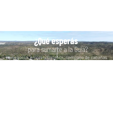
¿Qué esperás
para sumarte a la Guía?
Tu negocio, emprendimiento, complejo de cabañas
puede estar en nuestra Guía de Comercios y
Servicios SIN CARGO.
QUIERO SUMARME A LA GUÍA