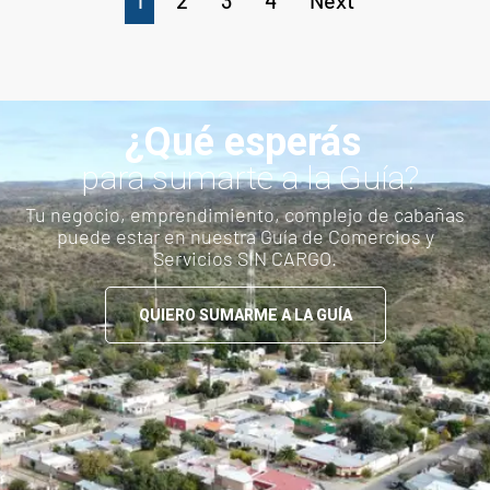
1
2
3
4
Next
¿Qué esperás
para sumarte a la Guía?
Tu negocio, emprendimiento, complejo de cabañas
puede estar en nuestra Guía de Comercios y
Servicios SIN CARGO.
QUIERO SUMARME A LA GUÍA