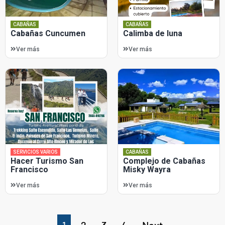
CABAÑAS
CABAÑAS
Cabañas Cuncumen
Calimba de luna
Ver más
Ver más
SERVICIOS VARIOS
CABAÑAS
Hacer Turismo San
Complejo de Cabañas
Francisco
Misky Wayra
Ver más
Ver más