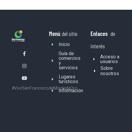
Menú
del sitio
Enlaces
de
Inicio
interés
Guía de
Acceso a
comercios
usuarios
y
servicios
Sobre
nosotros
Lugares
turísticos
#VivirSanFranciscodelMontedeOro
Información