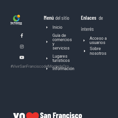
Menú
del sitio
Enlaces
de
Inicio
interés
Guía de
Acceso a
comercios
usuarios
y
servicios
Sobre
nosotros
Lugares
turísticos
#VivirSanFranciscodelMontedeOro
Información