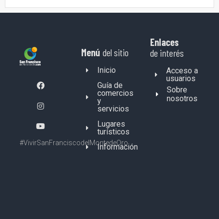
Enlaces
Menú
del sitio
de interés
Inicio
Acceso a
usuarios
Guía de
Sobre
comercios
nosotros
y
servicios
Lugares
turísticos
#VivirSanFranciscodelMontedeOro
Información