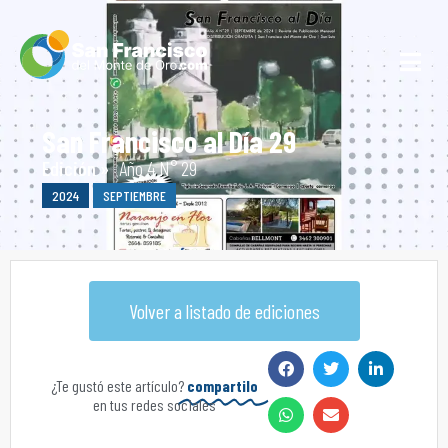
San Francisco al Día 29
Edición »
Año 4 N° 29
2024
SEPTIEMBRE
Volver a listado de ediciones
¿Te gustó este artículo?
compartilo
en tus redes sociales