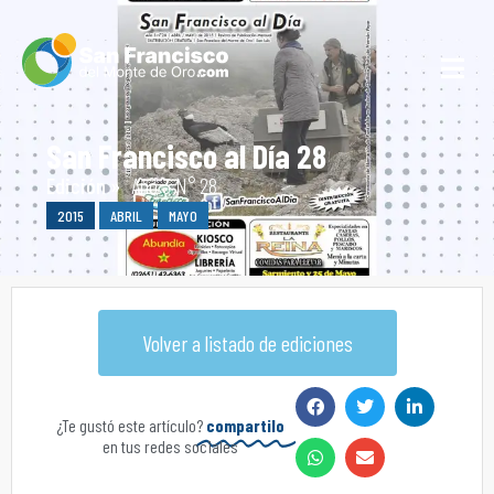
San Francisco al Día 28
Edición »
Año 3 N° 28
2015
ABRIL
MAYO
Volver a listado de ediciones
¿Te gustó este artículo?
compartilo
en tus redes sociales