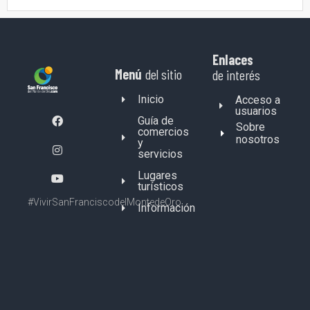
Enlaces
Menú
del sitio
de interés
Inicio
Acceso a
usuarios
Guía de
Sobre
comercios
nosotros
y
servicios
Lugares
turísticos
#VivirSanFranciscodelMontedeOro
Información