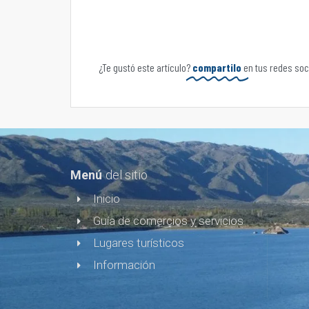
¿Te gustó este artículo?
compartilo
en tus redes soc
Menú
del sitio
Inicio
Guía de comercios y servicios
Lugares turísticos
Información