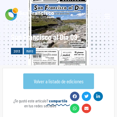
San Francisco al Día 09
Edición »
Año 1 N° 9
2013
MAYO
Volver a listado de ediciones
¿Te gustó este artículo?
compartilo
en tus redes sociales