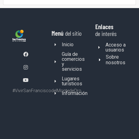
Enlaces
Menú
del sitio
de interés
Inicio
Acceso a
usuarios
Guía de
Sobre
comercios
nosotros
y
servicios
Lugares
turísticos
#VivirSanFranciscodelMontedeOro
Información