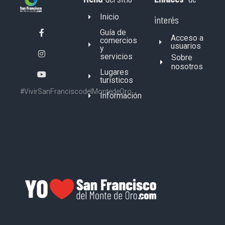
Inicio
interés
Guía de
Acceso a
comercios
usuarios
y
servicios
Sobre
nosotros
Lugares
turísticos
#VivirSanFranciscodelMontedeOro
Información