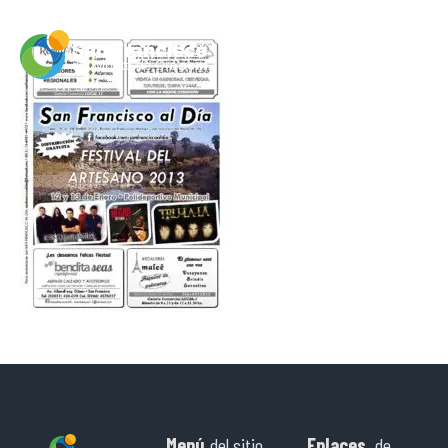
Menú
del sitio
Enlaces
de