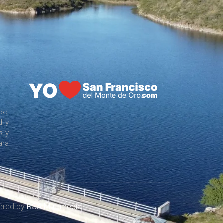
del
d y
s y
ara
wered by
RSA Multimedia