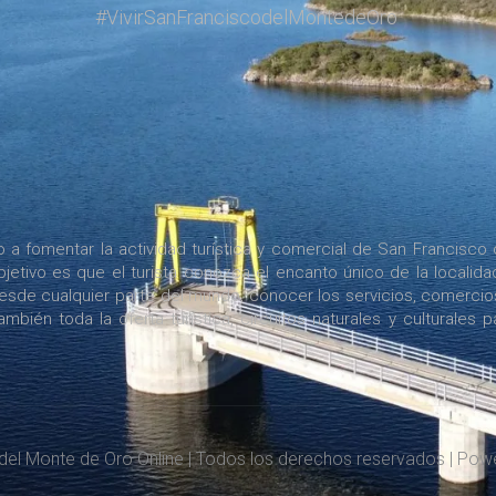
#VivirSanFranciscodelMontedeOro
a fomentar la actividad turística y comercial de San Francisco 
jetivo es que el turista conozca el encanto único de la localida
desde cualquier parte del mundo, conocer los servicios, comercio
bién toda la oferta turística, circuitos naturales y culturales p
del Monte de Oro Online | Todos los derechos reservados | Po