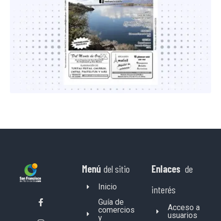
Menú
del sitio
Enlaces
de
Inicio
interés
Guía de
Acceso a
comercios
usuarios
y