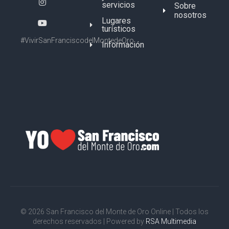
servicios
Sobre
nosotros
Lugares
turísticos
#VivirSanFranciscodelMontedeOro
Información
© 2026 San Francisco del Monte de Oro Online | Todos los
derechos reservados | Powered by
RSA Multimedia