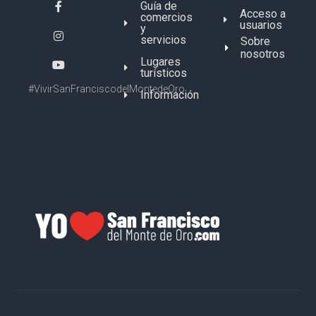
Guía de
Acceso a
comercios
usuarios
y
servicios
Sobre
nosotros
Lugares
turísticos
#VivirSanFranciscodelMontedeOro
Información