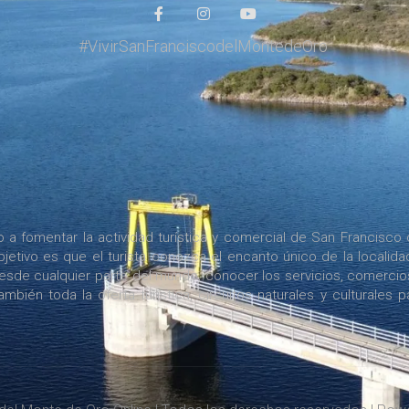
#VivirSanFranciscodelMontedeOro
a fomentar la actividad turística y comercial de San Francisco 
jetivo es que el turista conozca el encanto único de la localida
desde cualquier parte del mundo, conocer los servicios, comercio
bién toda la oferta turística, circuitos naturales y culturales p