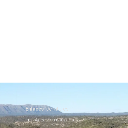
Acceso Área de
Usuarios
Lugares turísticos
Blog & Más
Enlaces
de interés
Acceso a usuarios