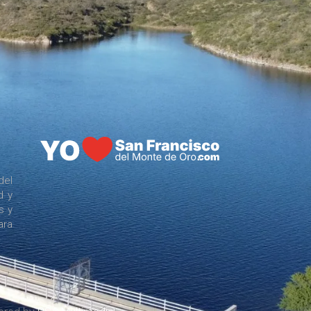
del
d y
s y
ara