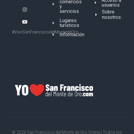
Acceso a
comercios
usuarios
y
servicios
Sobre
nosotros
Lugares
turísticos
#VivirSanFranciscodelMontedeOro
Información
© 2026 San Francisco del Monte de Oro Online | Todos los