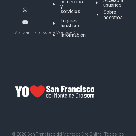
Acceso a
comercios
usuarios
y
servicios
Sobre
nosotros
Lugares
turísticos
#VivirSanFranciscodelMontedeOro
Información
© 2026 San Francisco del Monte de Oro Online | Todos los