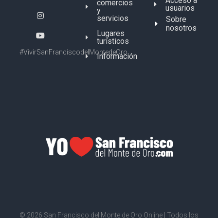
Acceso a
comercios
usuarios
y
servicios
Sobre
nosotros
Lugares
turísticos
#VivirSanFranciscodelMontedeOro
Información
© 2026 San Francisco del Monte de Oro Online | Todos los