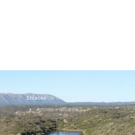
Acceso Área de
Usuarios
Lugares turísticos
Blog & Más
Enlaces
de interés
Acceso a usuarios