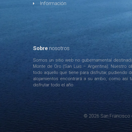
Información
Sobre
nosotros
Somos un sitio web no gubernamental destinado 
Monte de Oro (San Luis – Argentina). Nuestro ob
todo aquello que tiene para disfrutar, pudiendo 
alojamientos encontrará a su arribo, como así tam
disfrutar todo el año.
© 2026 San Francisco 