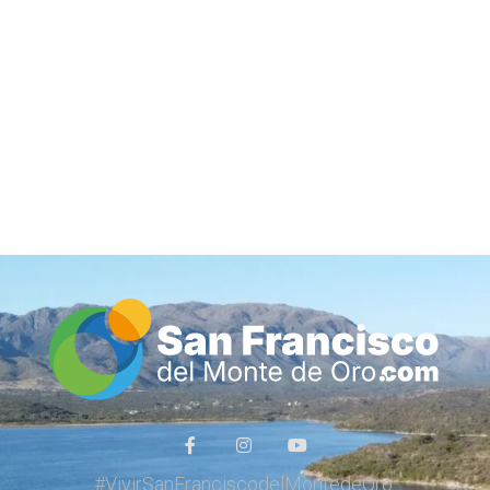
Inicio
Guía de Comercios y Servicios
#VivirSanFranciscodelMontedeOro