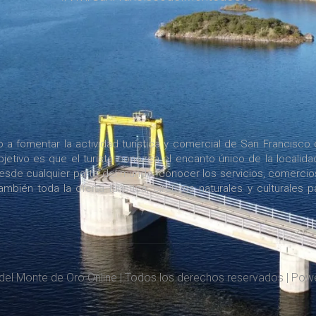
a fomentar la actividad turística y comercial de San Francisco 
jetivo es que el turista conozca el encanto único de la localida
desde cualquier parte del mundo, conocer los servicios, comercio
bién toda la oferta turística, circuitos naturales y culturales p
del Monte de Oro Online | Todos los derechos reservados | Po