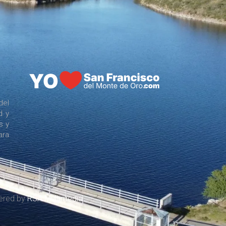
del
d y
s y
ara
wered by
RSA Multimedia