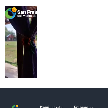
Menú
del sitio
Enlaces
de