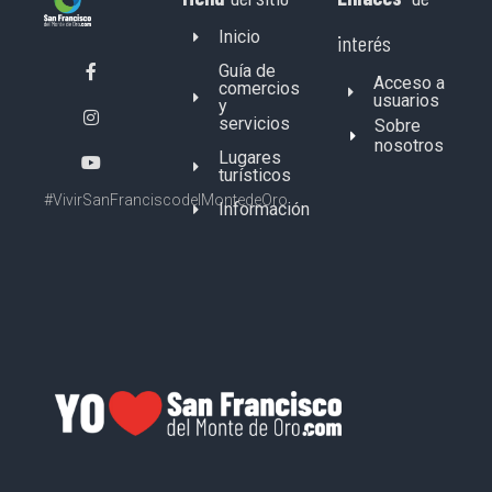
Inicio
interés
Guía de
Acceso a
comercios
usuarios
y
servicios
Sobre
nosotros
Lugares
turísticos
#VivirSanFranciscodelMontedeOro
Información