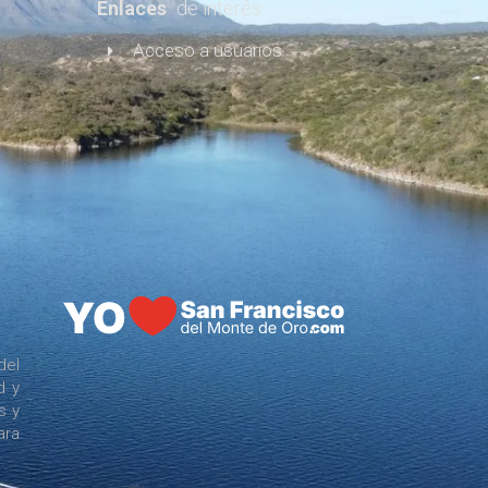
Enlaces
de interés
Acceso a usuarios
del
d y
s y
ara