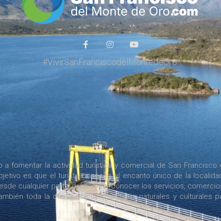
#VivirSanFranciscodelMontedeOro
a fomentar la actividad turística y comercial de San Francisco 
jetivo es que el turista conozca el encanto único de la localida
desde cualquier parte del mundo, conocer los servicios, comercio
bién toda la oferta turística, circuitos naturales y culturales p