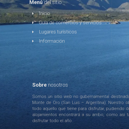
Menú
del sitio
Inicio
Guía de comercios y servicios
Lugares turísticos
Información
Sobre
nosotros
Somos un sitio web no gubernamental destinado 
Monte de Oro (San Luis – Argentina). Nuestro ob
todo aquello que tiene para disfrutar, pudiendo 
alojamientos encontrará a su arribo, como así tam
disfrutar todo el año.