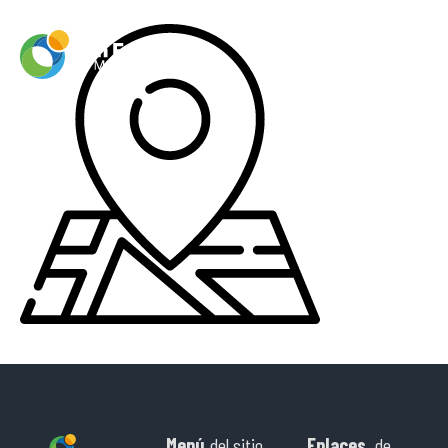
Menú
del sitio
Enlaces
de