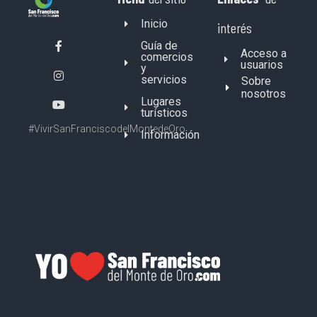
Inicio
interés
Guía de
Acceso a
comercios
usuarios
y
servicios
Sobre
nosotros
Lugares
turísticos
#VivirSanFranciscodelMontedeOro
Información