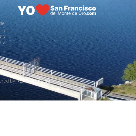
del
d y
s y
ara
wered by
RSA Multimedia