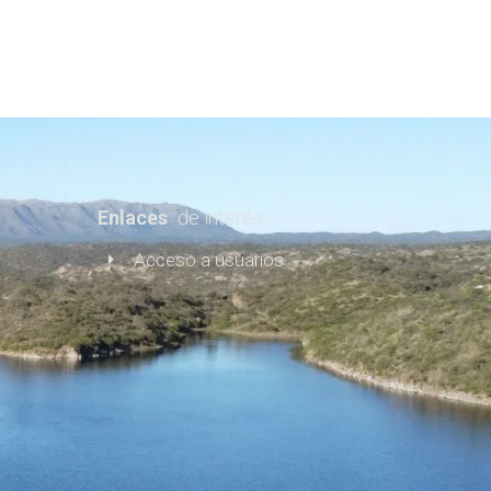
Acceso Área de
Usuarios
Lugares turísticos
Blog & Más
Enlaces
de interés
Acceso a usuarios