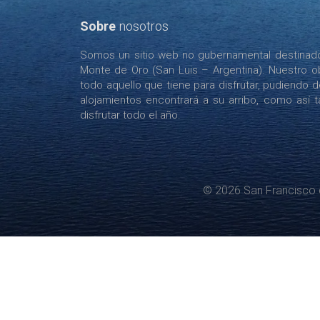
Sobre
nosotros
Somos un sitio web no gubernamental destinado 
Monte de Oro (San Luis – Argentina). Nuestro ob
todo aquello que tiene para disfrutar, pudiendo 
alojamientos encontrará a su arribo, como así tam
disfrutar todo el año.
© 2026 San Francisco 