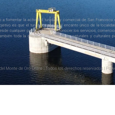
a fomentar la actividad turística y comercial de San Francisco 
jetivo es que el turista conozca el encanto único de la localida
desde cualquier parte del mundo, conocer los servicios, comercio
bién toda la oferta turística, circuitos naturales y culturales p
del Monte de Oro Online | Todos los derechos reservados | Po