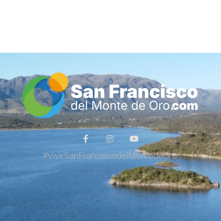
Inicio
Guía de Comercios y Servicios
#VivirSanFranciscodelMontedeOro