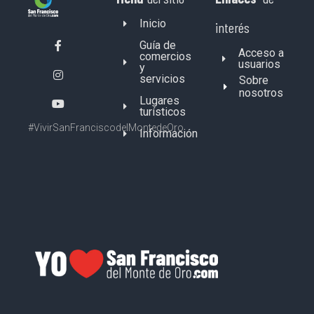
Inicio
interés
Guía de
Acceso a
comercios
usuarios
y
servicios
Sobre
nosotros
Lugares
turísticos
#VivirSanFranciscodelMontedeOro
Información