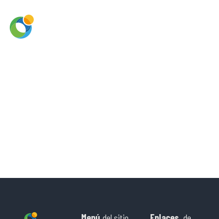
Menú
del sitio
Enlaces
de