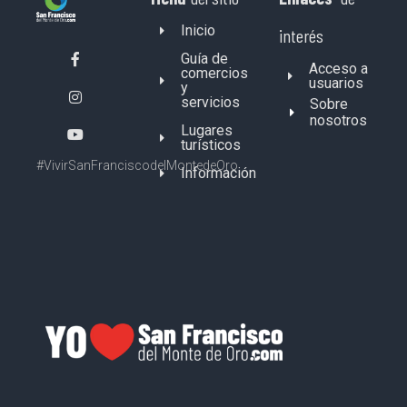
Inicio
interés
Guía de
Acceso a
comercios
usuarios
y
servicios
Sobre
nosotros
Lugares
turísticos
#VivirSanFranciscodelMontedeOro
Información