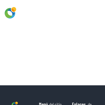
Menú
del sitio
Enlaces
de