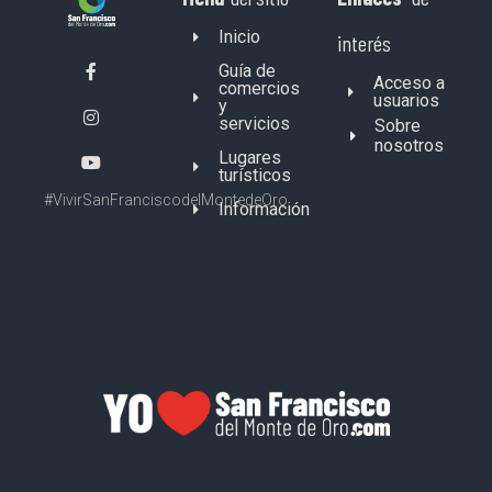
Inicio
interés
Guía de
Acceso a
comercios
usuarios
y
servicios
Sobre
nosotros
Lugares
turísticos
#VivirSanFranciscodelMontedeOro
Información