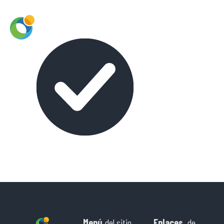
Menú
del sitio
Enlaces
de