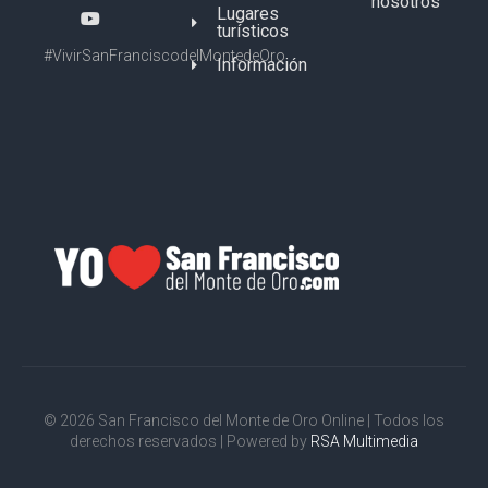
nosotros
Lugares
turísticos
#VivirSanFranciscodelMontedeOro
Información
© 2026 San Francisco del Monte de Oro Online | Todos los
derechos reservados | Powered by
RSA Multimedia