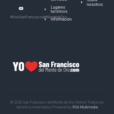
nosotros
Lugares
turísticos
#VivirSanFranciscodelMontedeOro
Información
© 2026 San Francisco del Monte de Oro Online | Todos los
derechos reservados | Powered by
RSA Multimedia