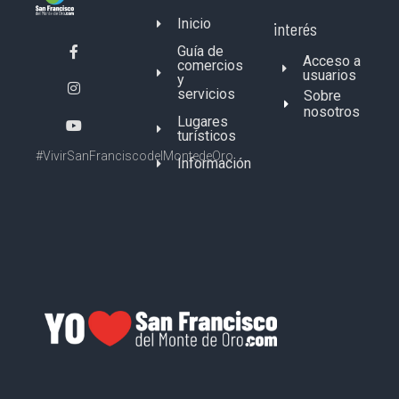
Inicio
interés
Guía de
Acceso a
comercios
usuarios
y
servicios
Sobre
nosotros
Lugares
turísticos
#VivirSanFranciscodelMontedeOro
Información