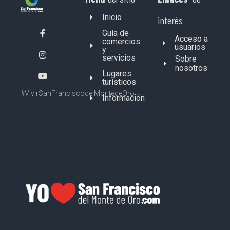
Inicio
interés
Guía de
Acceso a
comercios
usuarios
y
servicios
Sobre
nosotros
Lugares
turísticos
#VivirSanFranciscodelMontedeOro
Información