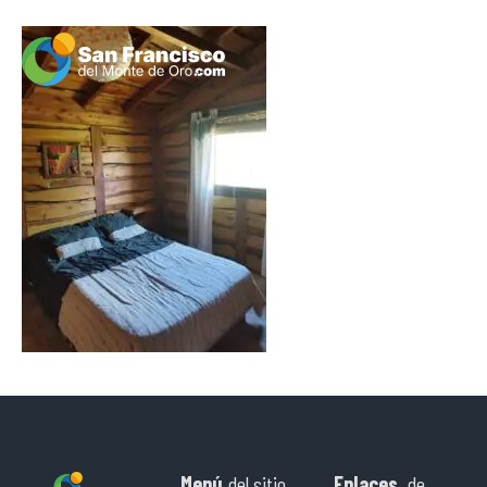
Menú
del sitio
Enlaces
de