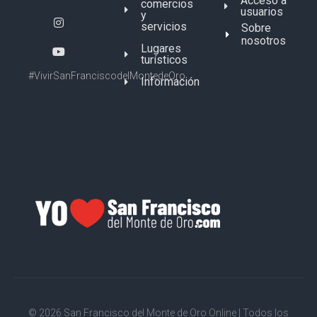
Acceso a
comercios
usuarios
y
servicios
Sobre
nosotros
Lugares
turísticos
#VivirSanFranciscodelMontedeOro
Información
© 2026 San Francisco del Monte de Oro Online | Todos los