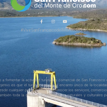
#VivirSanFranciscodelMontedeOro
a fomentar la actividad turística y comercial de San Francisco 
jetivo es que el turista conozca el encanto único de la localida
desde cualquier parte del mundo, conocer los servicios, comercio
bién toda la oferta turística, circuitos naturales y culturales p