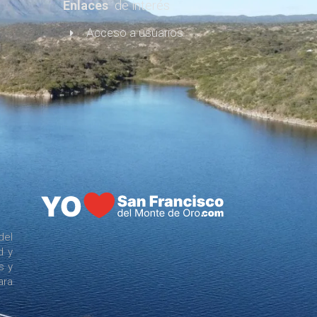
Enlaces
de interés
Acceso a usuarios
del
d y
s y
ara