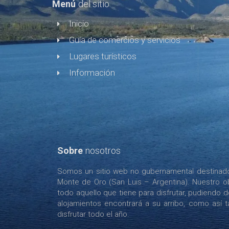
Menú
del sitio
Inicio
Guía de comercios y servicios
Lugares turísticos
Información
Sobre
nosotros
Somos un sitio web no gubernamental destinado 
Monte de Oro (San Luis – Argentina). Nuestro ob
todo aquello que tiene para disfrutar, pudiendo 
alojamientos encontrará a su arribo, como así tam
disfrutar todo el año.