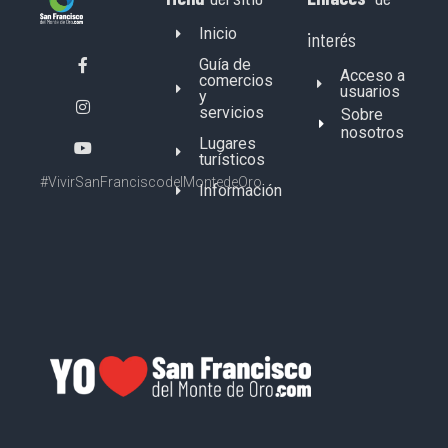
Inicio
interés
Guía de
Acceso a
comercios
usuarios
y
servicios
Sobre
nosotros
Lugares
turísticos
#VivirSanFranciscodelMontedeOro
Información